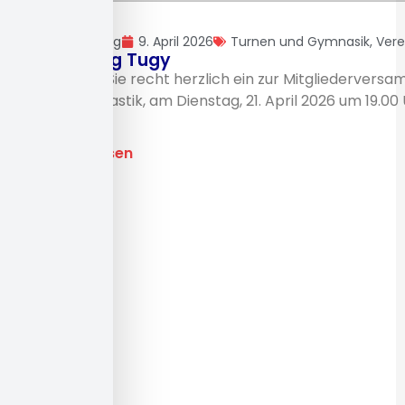
Uli Möhring
9. April 2026
Turnen und Gymnasik
,
Vere
Einladung Tugy
Wir laden Sie recht herzlich ein zur Mitgliedervers
und Gymnastik, am Dienstag, 21. April 2026 um 19.00 
[...]
Beitrag lesen