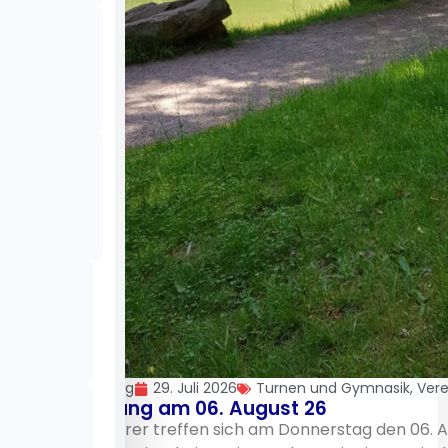
Uli Möhring
29. Juli 2026
Turnen und Gymnasik
,
Vere
Wanderung am 06. August 26
Die Wanderer treffen sich am Donnerstag den 06. 