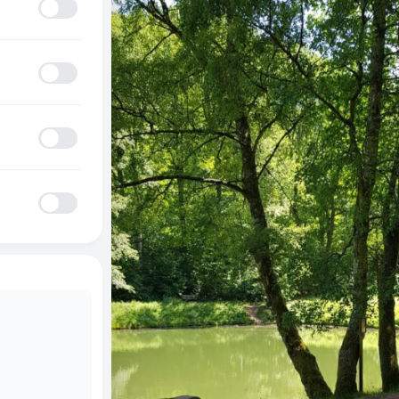
Anfallssicheres Profil
ADHD-freundlicher Modus
Blinden-Modus
Epilepsie-sicherer Modus