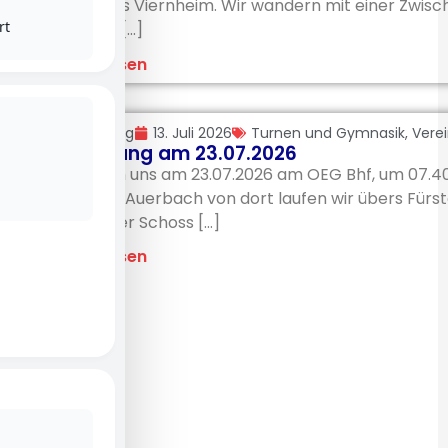
Bürgerhaus Viernheim. Wir wandern mit einer Zwisc
rt
Wald zum [...]
Beitrag lesen
Uli Möhring
13. Juli 2026
Turnen und Gymnasik
,
Vere
Wanderung am 23.07.2026
Wir treffen uns am 23.07.2026 am OEG Bhf, um 07.4
Bensheim/Auerbach von dort laufen wir übers Fürst
Auerbacher Schoss [...]
Beitrag lesen