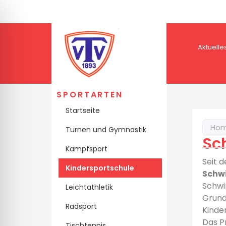
Aktuelle
SPORTARTEN
Startseite
Ho
Turnen und Gymnastik
Sc
Kampfsport
Seit 
Kindersportschule
Schw
Schwi
Leichtathletik
ehinderten-Modus
Grund
Radsport
Kinde
Das Pr
Tischtennis