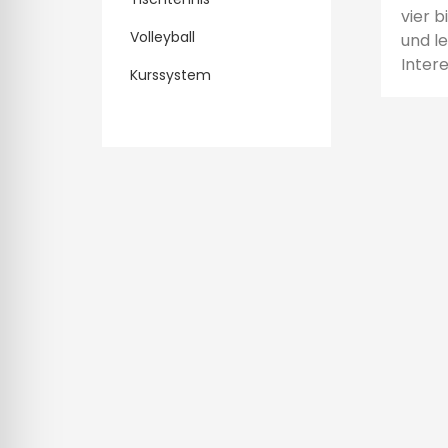
lssicheres Profil
vier 
Volleyball
und l
Intere
-freundlicher Modus
Kurssystem
den-Modus
psie-sicherer Modus