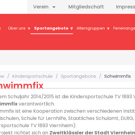
Verein
Mitgliedschaft
Impres
s
Über uns
Sportangebote
Altersgruppen
Ferienang
me
/
Kindersportschule
/
Sportangebote
/
Schwimmfix
hwimmfix
dem Schuljahr 2014/2015 ist die Kindersportschule TV 1893
immfix
verantwortlich.
mmfix ist eine Kooperation zwischen verschiedenen Insti
schulen, Schule für Lernhilfe, Staatliches Schulamt, DLRG
rsportschule TV 1893 Viernheim).
ojekt richtet sich an
Zweitklässler der Stadt Viernhei