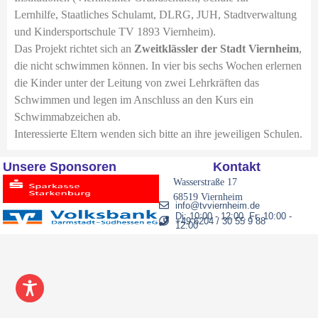
Lernhilfe, Staatliches Schulamt, DLRG, JUH, Stadtverwaltung
eit
und Kindersportschule TV 1893 Viernheim).
Das Projekt richtet sich an
Zweitklässler der Stadt Viernheim
,
die nicht schwimmen können. In vier bis sechs Wochen erlernen
odus
die Kinder unter der Leitung von zwei Lehrkräften das
Schwimmen und legen im Anschluss an den Kurs ein
Schwimmabzeichen ab.
Interessierte Eltern wenden sich bitte an ihre jeweiligen Schulen.
Unsere Sponsoren
Kontakt
Wasserstraße 17
dus
68519 Viernheim
info@tvviernheim.de
Di: 10:00 - 12:00, Fr: 10:00 -
+49 6204 / 30 55 9 88
12:00