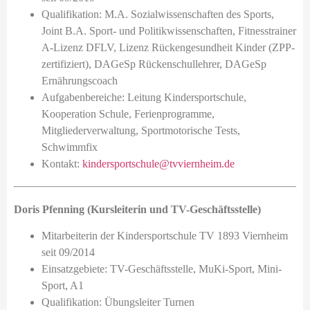
Qualifikation: M.A. Sozialwissenschaften des Sports,
eit
Joint B.A. Sport- und Politikwissenschaften, Fitnesstrainer
A-Lizenz DFLV, Lizenz Rückengesundheit Kinder (ZPP-
zertifiziert), DAGeSp Rückenschullehrer, DAGeSp
odus
Ernährungscoach
Aufgabenbereiche: Leitung Kindersportschule,
Kooperation Schule, Ferienprogramme,
Mitgliederverwaltung, Sportmotorische Tests,
Schwimmfix
Kontakt:
kindersportschule@tvviernheim.de
dus
Doris Pfenning (Kursleiterin und TV-Geschäftsstelle)
Mitarbeiterin der Kindersportschule TV 1893 Viernheim
seit 09/2014
Einsatzgebiete: TV-Geschäftsstelle, MuKi-Sport, Mini-
Sport, A1
Qualifikation: Übungsleiter Turnen