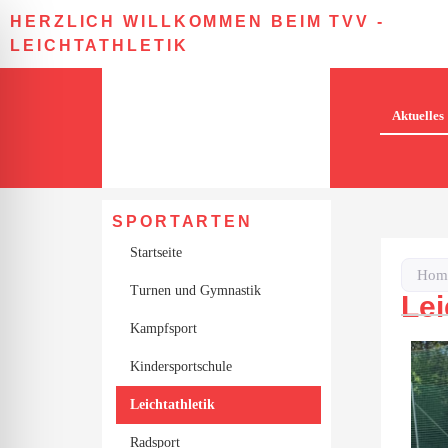
HERZLICH WILLKOMMEN BEIM TVV -
LEICHTATHLETIK
Aktuelles
SPORTARTEN
Startseite
Hom
Turnen und Gymnastik
Lei
Kampfsport
Kindersportschule
ehinderten-Modus
Leichtathletik
Radsport