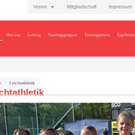
Verein
Mitgliedschaft
Impressum
Über uns
Leitung
Trainingsgruppen
Trainingszeiten
Ergebnisse
e
/
Leichtathletik
chtathletik