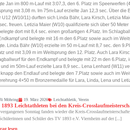
te Jan im 800 m-Lauf mit 3:07,3, den 6. Platz im Speerwerfen (
prung mit 3,08 m. Im 75m-Lauf erzielte Jan 12,3 sec. Über die 
r U12 (W10/11) durften sich Linda Bähr, Lara Kirsch, Letizia Ma
sec. freuen. Letizia Maier (W10) qualifizierte sich über 50 Meter 
elegte dort mit 8,4 sec. einen großartigen 4.Platz. Im Schlagball
ndkampf und belegte mit 16 m den 6.Platz sowie auch im Weitsp
te. Linda Bähr (W10) erzielte im 50 m-Lauf mit 8,7 sec. den 9.P
atz und mit 3,09 m im Weitsprung den 12. Platz. Auch Lara Kirsch
gballwurf für den Endkampf und belegte mit 22 m den 6.Platz, 
 und im 50m-Lauf erzielte Lara 8,9 sec.. Lena Lenhard (W11) ve
 knapp den Endlauf und belegte den 7.Platz sowie auch im Weit
erehrung 4×50 m Bronzemedaille für Lara, Linda, Lena und Leti
,
li Möhring
19. März 2026
Leichtathletik
Verein
1893 Leichtathleten bei den Kreis-Crosslaufmeisterscha
ergangenen Sonntag fanden wieder die Kreis-Crosslaufmeisterschaften 
Schülerinnen und Schüler des TV 1893 e.V. Viernheim auf der [...]
rag lesen