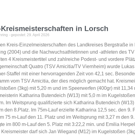
Kreismeisterschaften in Lorsch
hring
29. April 2026
en Kreis-Einzelmeisterschaften des Landkreises Bergstraße in 
ing (2004) und die Nachwuchsathletinnen und -athleten des TV
lten 4 Kreismeistertitel und zahlreiche Podest- und vordere Plät
tgemeinschaft Quatro (TSV Amicitia/TV Viernheim) wurde Lukas
r-Staffel mit einer hervorragenden Zeit von 42,1 sec. Besond
amm vom TSV Amicitia, der dies möglich gemacht hat. Kreismei
stoßen (3kg) mit 5,20 m und im Speerwerfen (400gr) mit 11,34 
meisterin Katharina Butendeich (W13) mit 5,0 m im Kugelstoßen
m. Im Weitsprung qualifizierte sich Katharina Butendeich (W13
m den 8.Platz. Im 75m-Lauf erzielte Katharina 12,5 sec. den 9. P
im 75 m-Lauf den 11. Platz und im Weitsprung mit 3,27 m den 9
te im 800 m-Lauf den 5. Platz mit 3:22,2 min. und Emilia Herpel
Kreismeister darf sich Jan Wiegand (M12) im Kugelstoßen (3kg