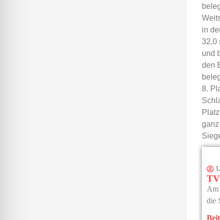
beleg
Weits
in de
32,0 
und b
den E
beleg
8. Pl
Schla
Platz
ganz
Sieg
U
TV 
Am v
die 
Beit