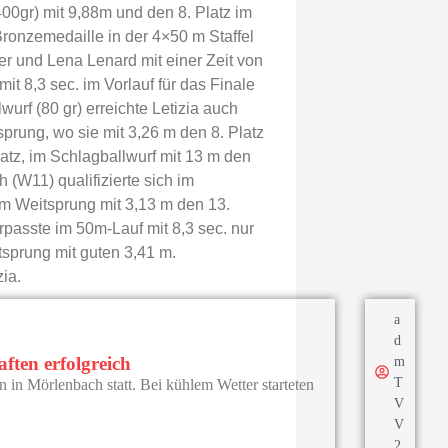
400gr) mit 9,88m und den 8. Platz im
Bronzemedaille in der 4×50 m Staffel
ier und Lena Lenard mit einer Zeit von
mit 8,3 sec. im Vorlauf für das Finale
wurf (80 gr) erreichte Letizia auch
rung, wo sie mit 3,26 m den 8. Platz
latz, im Schlagballwurf mit 13 m den
 (W11) qualifizierte sich im
im Weitsprung mit 3,13 m den 13.
rpasste im 50m-Lauf mit 8,3 sec. nur
sprung mit guten 3,41 m.
zia.
a
d
ften erfolgreich
m
T
in Mörlenbach statt. Bei kühlem Wetter starteten
V
V
2