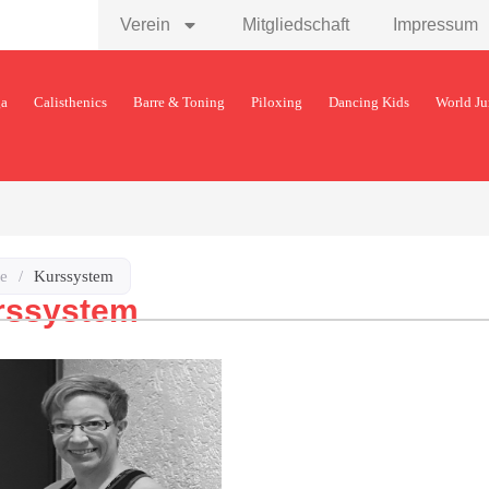
Verein
Mitgliedschaft
Impressum
ga
Calisthenics
Barre & Toning
Piloxing
Dancing Kids
World J
e
/
Kurssystem
rssystem