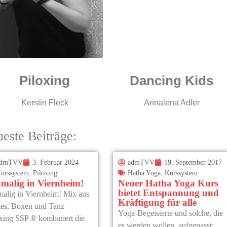
Piloxing
Dancing Kids
Kerstin Fleck
Annalena Adler
este Beiträge:
admTVV
3. Februar 2024
admTVV
19. September 2017
,
,
urssystem
Piloxing
Hatha Yoga
Kurssystem
malig in Viernheim!
Neuer Hatha Yoga Kurs
bietet Entspannung und
malig in Viernheim! Mix aus
Kräftigung für alle
tes, Boxen und Tanz –
Yoga-Begeisterte und solche, die
xing SSP ® kombiniert die
es werden wollen, aufgepasst: