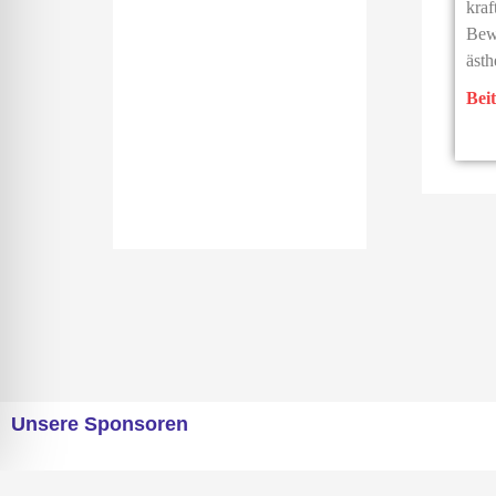
kraf
Bew
ästh
Beit
Unsere Sponsoren