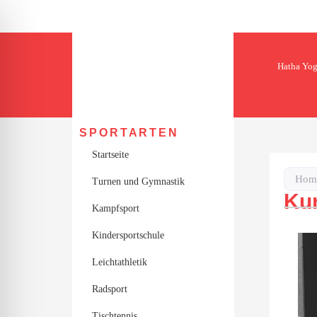
Hatha Yo
SPORTARTEN
Startseite
Hom
Turnen und Gymnastik
Ku
Kampfsport
Kindersportschule
Leichtathletik
ehinderten-Modus
Radsport
Tischtennis