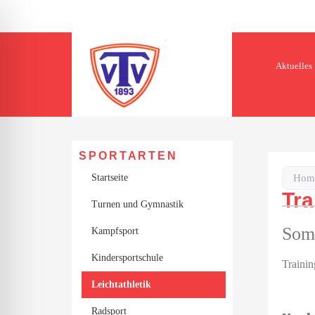
Aktuelles
SPORTARTEN
Startseite
Hom
Tra
Turnen und Gymnastik
Som
Kampfsport
Kindersportschule
ehinderungsmodus
Trainin
Leichtathletik
Radsport