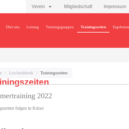
Verein
Mitgliedschaft
Impressum
Über uns
Leitung
Trainingsgruppen
Trainingszeiten
Ergebniss
e
/
Leichtathletik
/
Trainingszeiten
iningszeiten
mertraining 2022
gszeiten folgen in Kürze