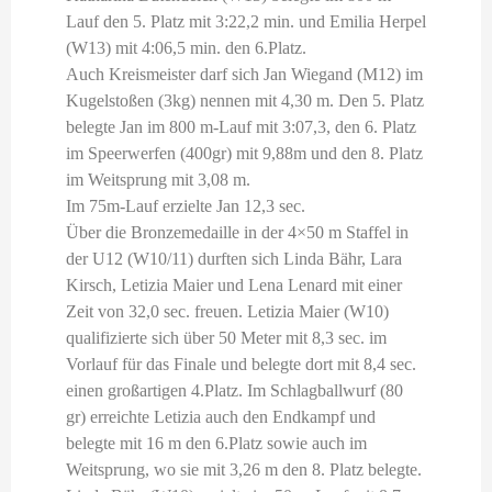
Lauf den 5. Platz mit 3:22,2 min. und Emilia Herpel
(W13) mit 4:06,5 min. den 6.Platz.
Auch Kreismeister darf sich Jan Wiegand (M12) im
Kugelstoßen (3kg) nennen mit 4,30 m. Den 5. Platz
belegte Jan im 800 m-Lauf mit 3:07,3, den 6. Platz
im Speerwerfen (400gr) mit 9,88m und den 8. Platz
im Weitsprung mit 3,08 m.
Im 75m-Lauf erzielte Jan 12,3 sec.
Über die Bronzemedaille in der 4×50 m Staffel in
der U12 (W10/11) durften sich Linda Bähr, Lara
Kirsch, Letizia Maier und Lena Lenard mit einer
Zeit von 32,0 sec. freuen. Letizia Maier (W10)
qualifizierte sich über 50 Meter mit 8,3 sec. im
Vorlauf für das Finale und belegte dort mit 8,4 sec.
einen großartigen 4.Platz. Im Schlagballwurf (80
gr) erreichte Letizia auch den Endkampf und
belegte mit 16 m den 6.Platz sowie auch im
Weitsprung, wo sie mit 3,26 m den 8. Platz belegte.