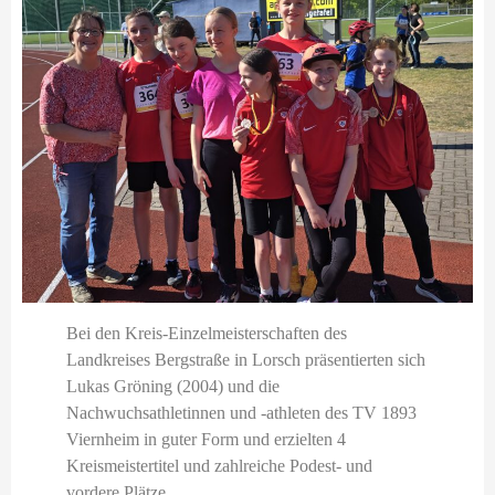
eit
odus
dus
Bei den Kreis-Einzelmeisterschaften des
Landkreises Bergstraße in Lorsch präsentierten sich
Lukas Gröning (2004) und die
Nachwuchsathletinnen und -athleten des TV 1893
Viernheim in guter Form und erzielten 4
Kreismeistertitel und zahlreiche Podest- und
vordere Plätze.