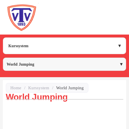
Kurssystem
World Jumping
Home
/
Kurssystem
/
World Jumping
World Jumping
us