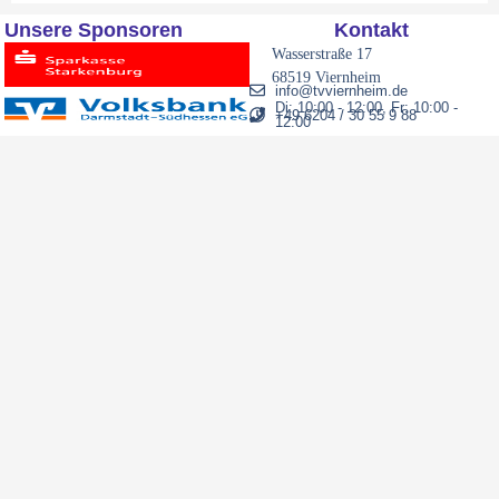
Unsere Sponsoren
Kontakt
Wasserstraße 17
68519 Viernheim
info@tvviernheim.de
Di: 10:00 - 12:00, Fr: 10:00 -
+49 6204 / 30 55 9 88
odus
12:00
dus