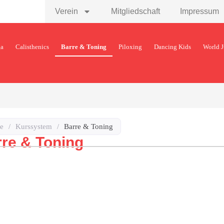
Verein
Mitgliedschaft
Impressum
ga
Calisthenics
Barre & Toning
Piloxing
Dancing Kids
World 
e
/
Kurssystem
/
Barre & Toning
re & Toning