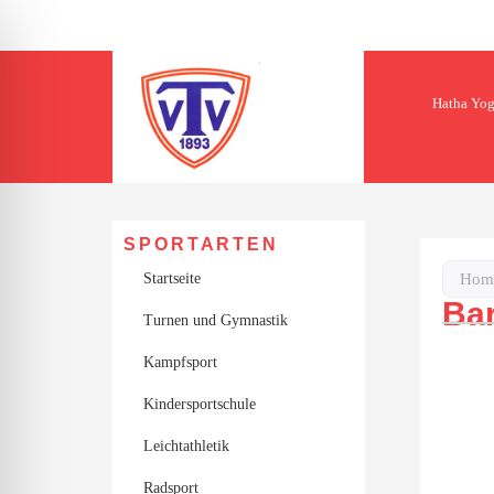
Hatha Yo
SPORTARTEN
Startseite
Hom
Bar
Turnen und Gymnastik
Kampfsport
Kindersportschule
ehinderungsmodus
Leichtathletik
Radsport