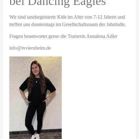
bei Dancing Eagles
eit
Wir sind tanzbegeisterte Kids im Alter von 7-12 Jahren und
treffen uns donnerstags im Gesellschaftsraum der Jahnhalle.
odus
Fragen beantwortet gerne die Trainerin Annalena Adler
info@tvviernheim.de
dus