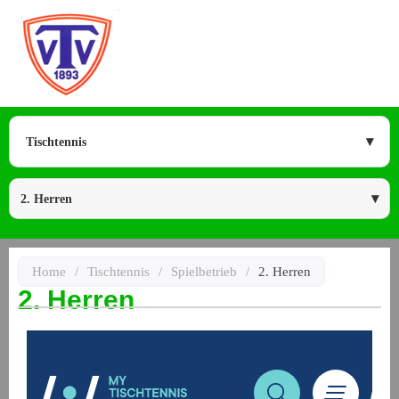
Tischtennis
2. Herren
Home
/
Tischtennis
/
Spielbetrieb
/
2. Herren
2. Herren
dus