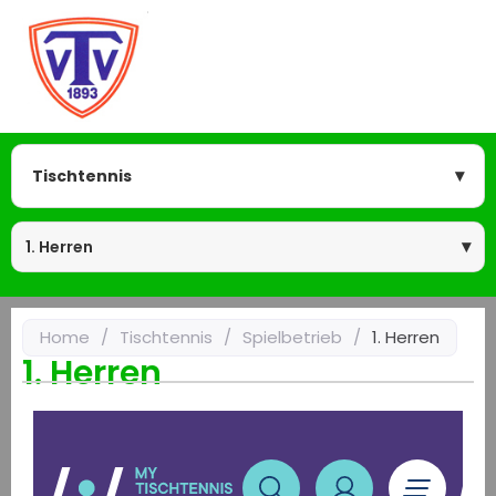
Tischtennis
1. Herren
Home
/
Tischtennis
/
Spielbetrieb
/
1. Herren
1. Herren
us