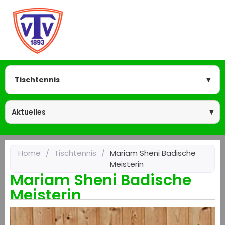
Tischtennis
Aktuelles
Home
/
Tischtennis
/
Mariam Sheni Badische
Meisterin
Mariam Sheni Badische
Meisterin
us