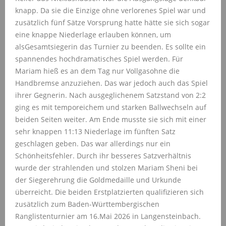
knapp. Da sie die Einzige ohne verlorenes Spiel war und
zusätzlich fünf Sätze Vorsprung hatte hätte sie sich sogar
eine knappe Niederlage erlauben können, um
als
Gesamtsiegerin das Turnier zu beenden. Es sollte ein
spannendes hochdramatisches Spiel werden. Für
Mariam hieß es an dem Tag nur Vollgas
ohne die
Handbremse anzuziehen. Das war jedoch auch das Spiel
ihrer Gegnerin. Nach ausgeglichenem Satzstand von 2:2
ging es mit temporeichem und starken Ballwechseln auf
beiden Seiten weiter. Am Ende musste sie sich mit einer
sehr knappen 11:13 Niederlage im fünften Satz
geschlagen geben.
Das war allerdings nur ein
Schönheitsfehler. Durch ihr besseres Satzverhältnis
wurde der strahlenden und stolzen Mariam Sheni bei
der Siegerehrung die Goldmedaille und Urkunde
überreicht. Die beiden Erstplatzierten qualifizieren sich
zusätzlich zum Baden-Württembergischen
Ranglistenturnier am 16.Mai 2026 in Langensteinbach.