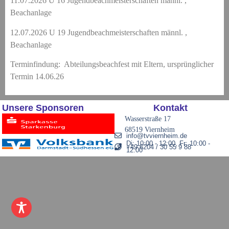
11.07.2026 U 16 Jugendbeachmeisterschaften männl. ,
Beachanlage
eit
12.07.2026 U 19 Jugendbeachmeisterschaften männl. ,
Beachanlage
odus
Terminfindung: Abteilungsbeachfest mit Eltern, ursprünglicher
Termin 14.06.26
Unsere Sponsoren
Kontakt
Wasserstraße 17
68519 Viernheim
info@tvviernheim.de
dus
Di: 10:00 - 12:00, Fr: 10:00 -
+49 6204 / 30 55 9 88
12:00