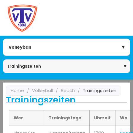
Volleyball
Trainingszeiten
Home
/
Volleyball
/
Beach
/
Trainingszeiten
Trainingszeiten
en-Modus
Wer
Trainingstage
Uhrzeit
Wo