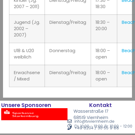
Kinder (Jg.
Dienstag/Freitag
17:30 –
Beach
 Profil
2007 – 2011)
18:30
Jugend (Jg.
Dienstag/Freitag
18:30 –
Beach
cher Modus
2002 –
20:00
2007)
U18 & U20
Donnerstag
18:00 –
Beach
weiblich
open
erer Modus
Erwachsene
Dienstag/Freitag
18:00 –
Beach
/ Mixed
open
Unsere Sponsoren
Kontakt
Wasserstraße 17
68519 Viernheim
info@tvviernheim.de
Di: 10:00 - 12:00, Fr: 10:00 - 12:00
+49 6204 / 30 55 9 88