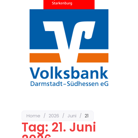
odus
dus
Home
/
2026
/
Juni
/
21
Tag: 21. Juni