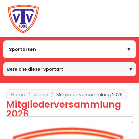
Sportarten
Bereiche dieser Sportart
Home
/
Verein
/
Mitgliederversammlung 2026
Mitgliederversammlung
2026
us