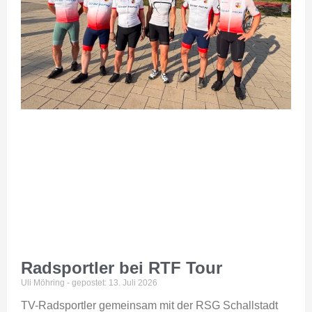
odus
dus
Radsportler bei RTF Tour
Uli Möhring
13. Juli 2026
TV-Radsportler gemeinsam mit der RSG Schallstadt