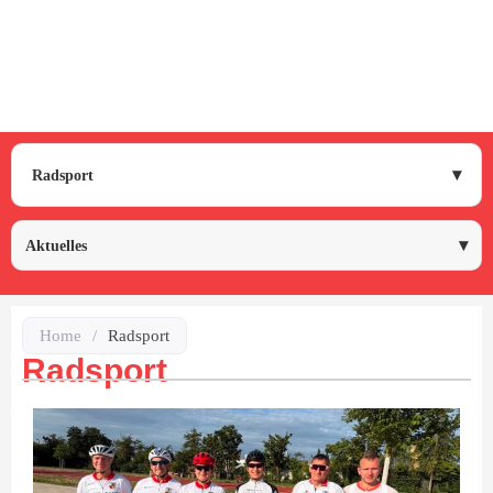
Radsport
Aktuelles
Home
/
Radsport
Radsport
us