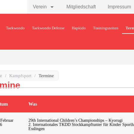
Verein
Mitgliedschaft
Impressum
Taekwondo
Taekwondo Defense
Hapkido
Trainingszeiten
Term
e
/
Kampfsport
/
Termine
rmine
tum
Was
 Februar
29th International Children’s Championships – Kyorugi
6
2. Internationales TKDD Stockkampftunier für Kinder Sportha
Esslingen