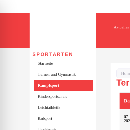
Aktuelles
SPORTARTEN
Startseite
Hom
Turnen und Gymnastik
Te
Kampfsport
Kindersportschule
Da
Leichtathletik
ehinderten-Modus
07.
Radsport
202
Tischtennis