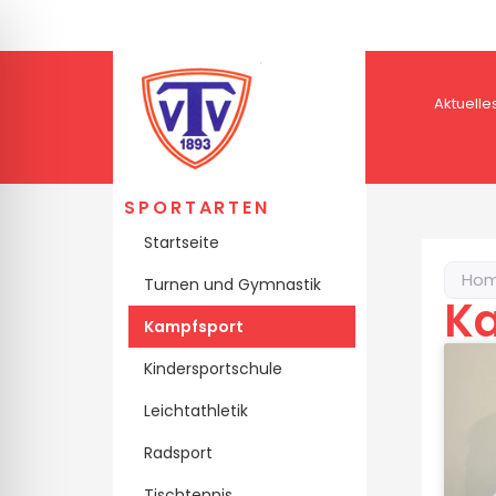
Aktuelle
SPORTARTEN
Startseite
Ho
Turnen und Gymnastik
Ka
Kampfsport
Kindersportschule
Leichtathletik
ehinderten-Modus
Radsport
Tischtennis