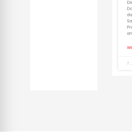
Di
Da
da
Sa
Pr
an
WE
7.