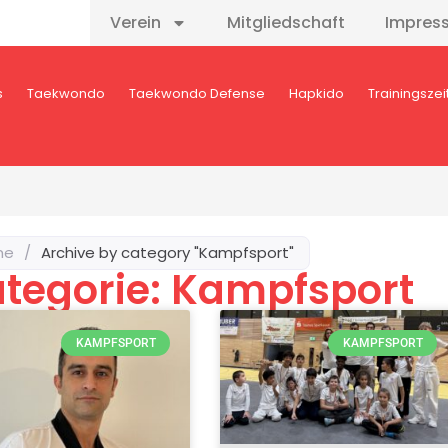
Verein
Mitgliedschaft
Impres
s
Taekwondo
Taekwondo Defense
Hapkido
Trainingszei
me
/
Archive by category "Kampfsport"
tegorie: Kampfsport
KAMPFSPORT
KAMPFSPORT